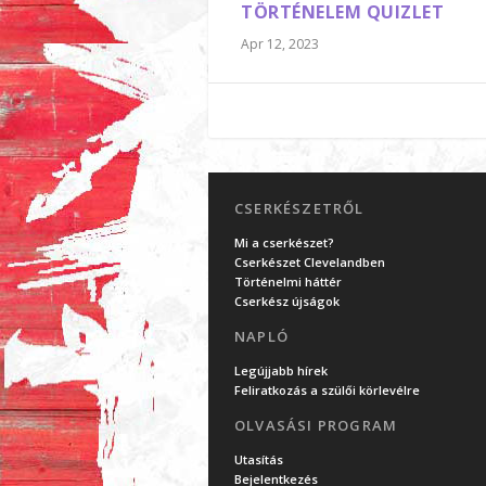
TÖRTÉNELEM QUIZLET
Apr 12, 2023
CSERKÉSZETRŐL
Mi a cserkészet?
Cserkészet Clevelandben
Történelmi háttér
Cserkész újságok
NAPLÓ
Legújjabb hírek
Feliratkozás a szülői körlevélre
OLVASÁSI PROGRAM
Utasítás
Bejelentkezés