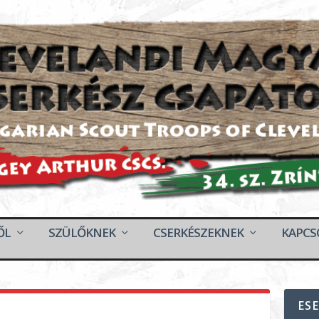
ŐL
SZÜLŐKNEK
CSERKÉSZEKNEK
KAPCS
ES