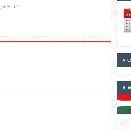
, 2025
|
Hír
A C
A 