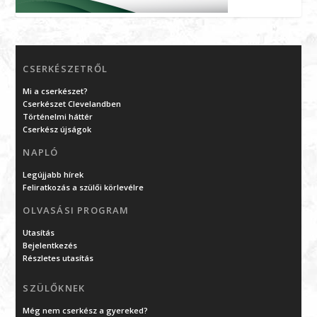
CSERKÉSZETRŐL
Mi a cserkészet?
Cserkészet Clevelandben
Történelmi háttér
Cserkész újságok
NAPLÓ
Legújjabb hírek
Feliratkozás a szülői körlevélre
OLVASÁSI PROGRAM
Utasítás
Bejelentkezés
Részletes utasítás
SZÜLŐKNEK
Még nem cserkész a gyereked?