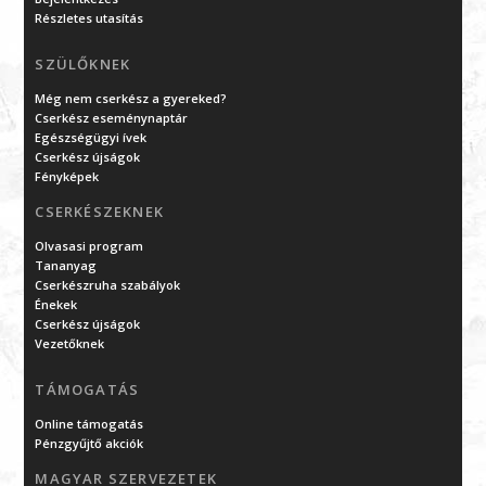
Részletes utasítás
SZÜLŐKNEK
Még nem cserkész a gyereked?
Cserkész eseménynaptár
Egészségügyi ívek
Cserkész újságok
Fényképek
CSERKÉSZEKNEK
Olvasasi program
Tananyag
Cserkészruha szabályok
Énekek
Cserkész újságok
Vezetőknek
TÁMOGATÁS
Online támogatás
Pénzgyűjtő akciók
MAGYAR SZERVEZETEK