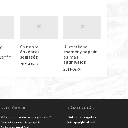
ny
Cs.napra
Új cserkész
önkéntes
eseménynaptár
ve***
segítség
és más
tudnivalók
2021-08-03
2011-02-04
SZÜLŐKNEK
TÁMOGATÁS
Még nem cserkész a gyereked?
Online támogatás
Cserkész eseménynaptár
Pénzgyűjtő akciók
Egészségügyi ívek