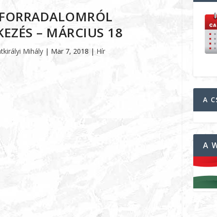
S FORRADALOMRÓL
EZÉS – MÁRCIUS 18
tkirályi Mihály
|
Mar 7, 2018
|
Hír
A C
A 