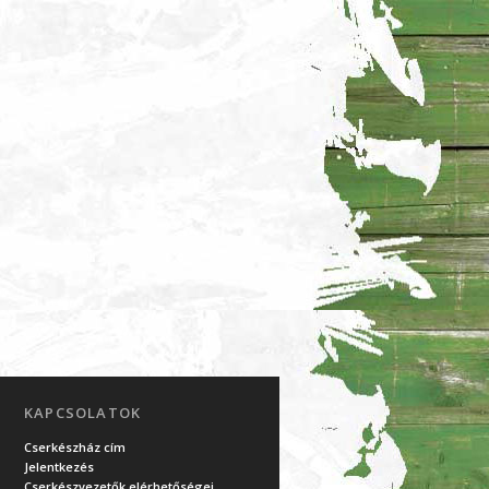
KAPCSOLATOK
Cserkészház cím
Jelentkezés
Cserkészvezetők elérhetőségei