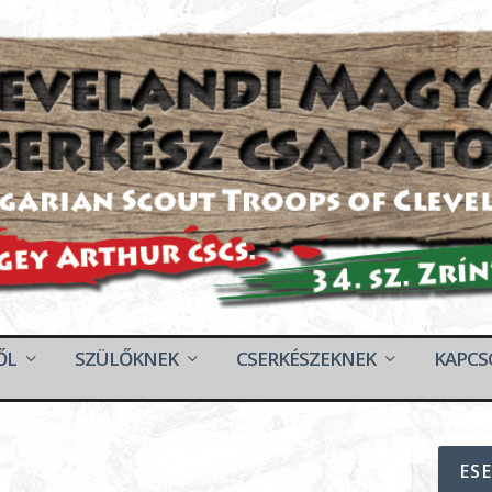
ŐL
SZÜLŐKNEK
CSERKÉSZEKNEK
KAPCS
ES