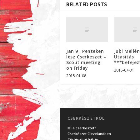
RELATED POSTS
Jan 9 : Penteken
Jubi Mellé
lesz Cserkeszet –
Utasitás
Scout meeting
***befejez
on Friday
2015-07-31
2015-01-08
CSERKÉSZETRŐL
Mi a cserkészet?
Cserkészet Clevelandben
Történelmi háttér