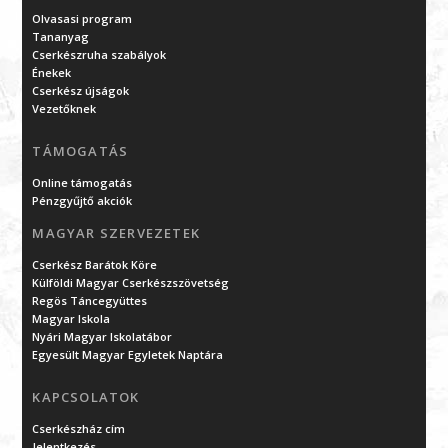
Olvasasi program
Tananyag
Cserkészruha szabályok
Énekek
Cserkész újságok
Vezetőknek
TÁMOGATÁS
Online támogatás
Pénzgyűjtő akciók
MAGYAR SZERVEZETEK
Cserkész Barátok Köre
Külföldi Magyar Cserkészszövetség
Regös Táncegyüttes
Magyar Iskola
Nyári Magyar Iskolatábor
Egyesült Magyar Egyletek Naptára
KAPCSOLATOK
Cserkészház cím
Jelentkezés