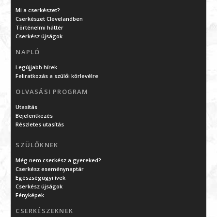
Mi a cserkészet?
Cserkészet Clevelandben
Történelmi háttér
Cserkész újságok
NAPLÓ
Legújjabb hírek
Feliratkozás a szülői körlevélre
OLVASÁSI PROGRAM
Utasítás
Bejelentkezés
Részletes utasítás
SZÜLŐKNEK
Még nem cserkész a gyereked?
Cserkész eseménynaptár
Egészségügyi ívek
Cserkész újságok
Fényképek
CSERKÉSZEKNEK