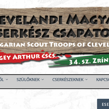
ŐL
SZÜLŐKNEK
CSERKÉSZEKNEK
KAPCS
ES