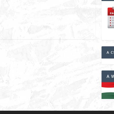
A C
A 