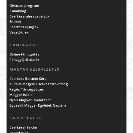
Olvasasi program
Tananyag
Cserkészruha szabályok
Énekek
Cserkész újságok
Vezetőknek
TÁMOGATÁS
Online támogatás
Pénzgyűjtő akciók
MAGYAR SZERVEZETEK
Cserkész Barátok Köre
Külföldi Magyar Cserkészszövetség
Regös Táncegyüttes
Magyar Iskola
Nyári Magyar Iskolatábor
Egyesült Magyar Egyletek Naptára
KAPCSOLATOK
Cserkészház cím
Jelentkezés