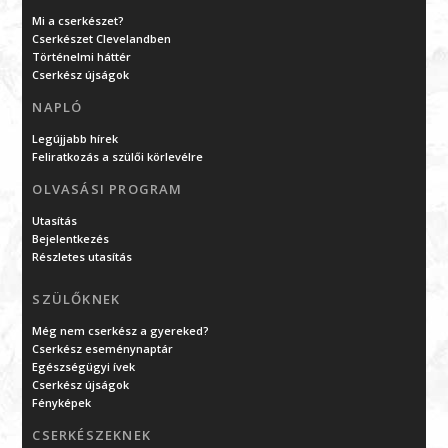
Mi a cserkészet?
Cserkészet Clevelandben
Történelmi háttér
Cserkész újságok
NAPLÓ
Legújjabb hírek
Feliratkozás a szülői körlevélre
OLVASÁSI PROGRAM
Utasítás
Bejelentkezés
Részletes utasítás
SZÜLŐKNEK
Még nem cserkész a gyereked?
Cserkész eseménynaptár
Egészségügyi ívek
Cserkész újságok
Fényképek
CSERKÉSZEKNEK