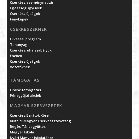
Cserkész eseménynaptár
Egészségügyi ívek
Cserkész újságok
Fényképek
CSERKÉSZEKNEK
Olvasasi program
Tananyag
Cserkészruha szabályok
Énekek
Cserkész újságok
Vezetőknek
TÁMOGATÁS
Online támogatás
Pénzgyűjtő akciók
MAGYAR SZERVEZETEK
Cserkész Barátok Köre
Külföldi Magyar Cserkészszövetség
Regös Táncegyüttes
Magyar Iskola
Nyári Magyar Iskolatábor