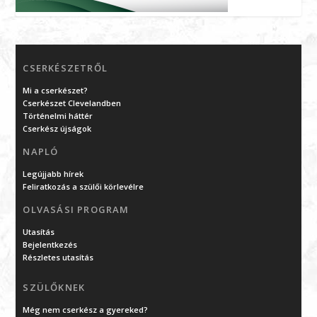
CSERKÉSZETRŐL
Mi a cserkészet?
Cserkészet Clevelandben
Történelmi háttér
Cserkész újságok
NAPLÓ
Legújjabb hírek
Feliratkozás a szülői körlevélre
OLVASÁSI PROGRAM
Utasítás
Bejelentkezés
Részletes utasítás
SZÜLŐKNEK
Még nem cserkész a gyereked?