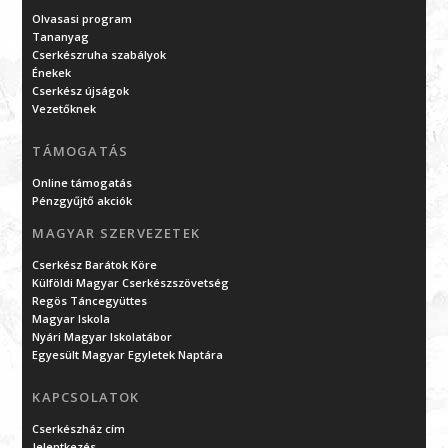
Olvasasi program
Tananyag
Cserkészruha szabályok
Énekek
Cserkész újságok
Vezetőknek
TÁMOGATÁS
Online támogatás
Pénzgyűjtő akciók
MAGYAR SZERVEZETEK
Cserkész Barátok Köre
Külföldi Magyar Cserkészszövetség
Regös Táncegyüttes
Magyar Iskola
Nyári Magyar Iskolatábor
Egyesült Magyar Egyletek Naptára
KAPCSOLATOK
Cserkészház cím
Jelentkezés