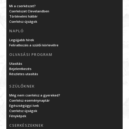
Mi a cserkészet?
Cserkészet Clevelandben
Történelmi háttér
Cserkész újságok
NAPLÓ
Legújjabb hírek
Feliratkozás a szülői körlevélre
OLVASÁSI PROGRAM
Utasítás
Bejelentkezés
Részletes utasítás
SZÜLŐKNEK
Még nem cserkész a gyereked?
Cserkész eseménynaptár
Egészségügyi ívek
Cserkész újságok
Fényképek
CSERKÉSZEKNEK