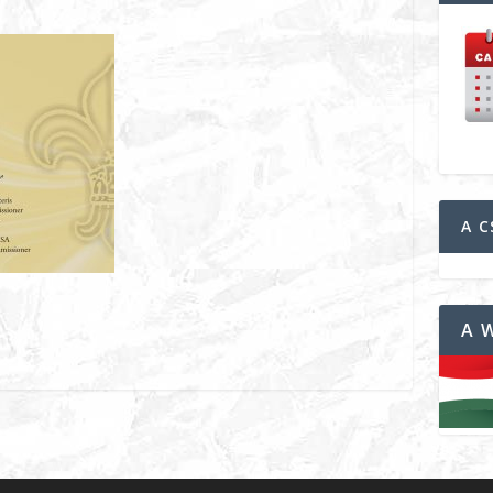
A C
A 