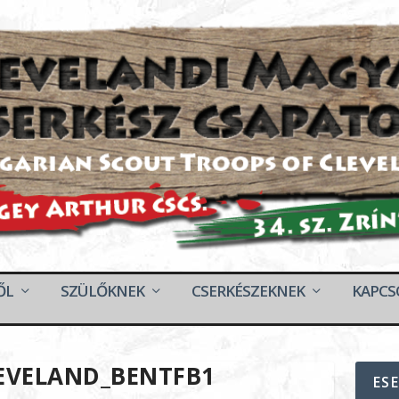
ŐL
SZÜLŐKNEK
CSERKÉSZEKNEK
KAPCS
EVELAND_BENTFB1
ES