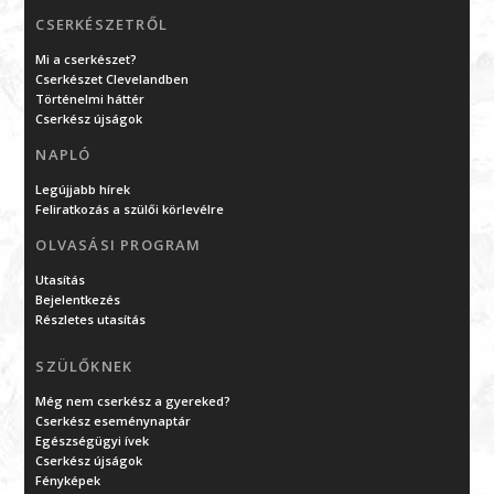
CSERKÉSZETRŐL
Mi a cserkészet?
Cserkészet Clevelandben
Történelmi háttér
Cserkész újságok
NAPLÓ
Legújjabb hírek
Feliratkozás a szülői körlevélre
OLVASÁSI PROGRAM
Utasítás
Bejelentkezés
Részletes utasítás
SZÜLŐKNEK
Még nem cserkész a gyereked?
Cserkész eseménynaptár
Egészségügyi ívek
Cserkész újságok
Fényképek