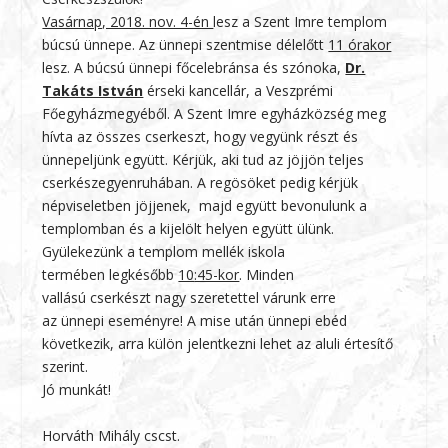
Vasárnap, 2018. nov. 4-én
lesz
a Szent Imre templom
búcsú ünnepe.
Az ünnepi szentmise délelőtt
11 órakor
lesz. A búcsú ünnepi főcelebránsa és szónoka,
Dr.
Takáts István
érseki kancellár, a Veszprémi
Főegyházmegyéből. A Szent Imre egyházközség meg
hívta az összes cserkeszt, hogy vegyünk részt és
ünnepeljünk együtt. Kérjük, aki tud az jöjjön teljes
cserkészegyenruhában. A regösöket pedig kérjük
népviseletben jöjjenek, majd együtt bevonulunk a
templomban és a kijelölt helyen együtt ülünk.
Gyülekezünk a templom mellék iskola
termében legkésőbb
10
:45-kor
.
Minden
vallású cserkészt nagy szeretettel várunk erre
az ünnepi eseményre! A mise után ünnepi ebéd
következik, arra külön jelentkezni lehet az aluli értesítő
szerint.
Jó munkát!
Horváth Mihály cscst.