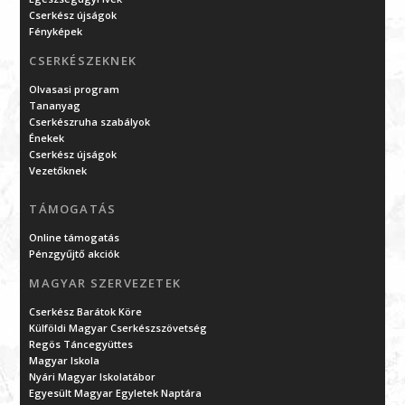
Cserkész újságok
Fényképek
CSERKÉSZEKNEK
Olvasasi program
Tananyag
Cserkészruha szabályok
Énekek
Cserkész újságok
Vezetőknek
TÁMOGATÁS
Online támogatás
Pénzgyűjtő akciók
MAGYAR SZERVEZETEK
Cserkész Barátok Köre
Külföldi Magyar Cserkészszövetség
Regös Táncegyüttes
Magyar Iskola
Nyári Magyar Iskolatábor
Egyesült Magyar Egyletek Naptára