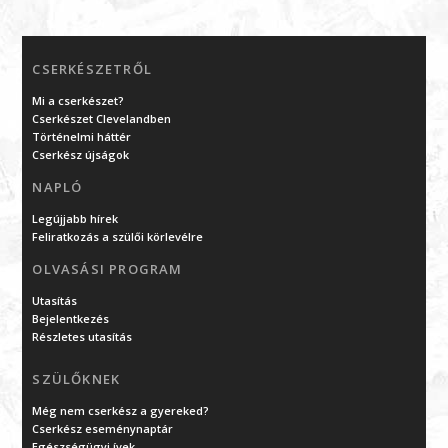
CSERKÉSZETRŐL
Mi a cserkészet?
Cserkészet Clevelandben
Történelmi háttér
Cserkész újságok
NAPLÓ
Legújjabb hírek
Feliratkozás a szülői körlevélre
OLVASÁSI PROGRAM
Utasítás
Bejelentkezés
Részletes utasítás
SZÜLŐKNEK
Még nem cserkész a gyereked?
Cserkész eseménynaptár
Egészségügyi ívek