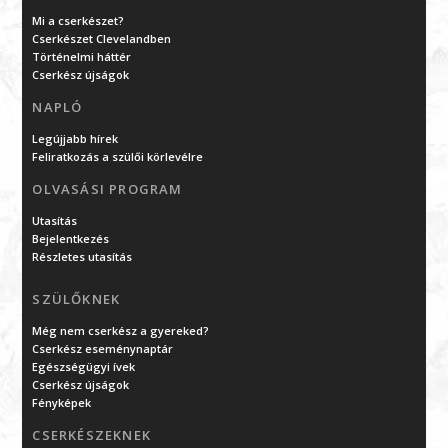
Mi a cserkészet?
Cserkészet Clevelandben
Történelmi háttér
Cserkész újságok
NAPLÓ
Legújjabb hírek
Feliratkozás a szülői körlevélre
OLVASÁSI PROGRAM
Utasítás
Bejelentkezés
Részletes utasítás
SZÜLŐKNEK
Még nem cserkész a gyereked?
Cserkész eseménynaptár
Egészségügyi ívek
Cserkész újságok
Fényképek
CSERKÉSZEKNEK