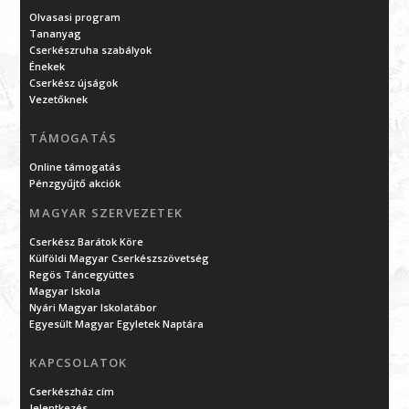
Olvasasi program
Tananyag
Cserkészruha szabályok
Énekek
Cserkész újságok
Vezetőknek
TÁMOGATÁS
Online támogatás
Pénzgyűjtő akciók
MAGYAR SZERVEZETEK
Cserkész Barátok Köre
Külföldi Magyar Cserkészszövetség
Regös Táncegyüttes
Magyar Iskola
Nyári Magyar Iskolatábor
Egyesült Magyar Egyletek Naptára
KAPCSOLATOK
Cserkészház cím
Jelentkezés