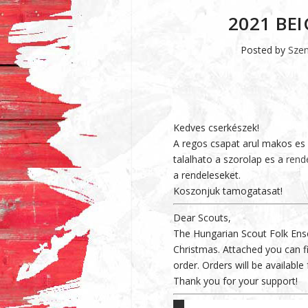
2021 BE
Posted by
Szen
Kedves cserkészek!
A regos csapat arul makos es d
talalhato a szorolap es a
rende
a rendeleseket.
Koszonjuk tamogatasat!
Dear Scouts,
The Hungarian Scout Folk Ense
Christmas. Attached you can fi
order. Orders will be available
Thank you for your support!