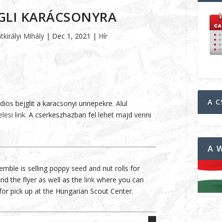
IGLI KARÁCSONYRA
tkirályi Mihály
|
Dec 1, 2021
|
Hír
A C
ios bejglit a karacsonyi unnepekre. Alul
lesi link.
A cserkeszhazban fel lehet majd venni
A 
mble is selling poppy seed and nut rolls for
nd the flyer as well as the
link
where you can
 for pick up at the Hungarian Scout Center.