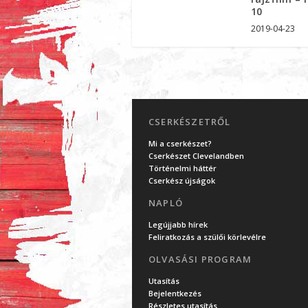
10
2019-04-23
CSERKÉSZETRŐL
Mi a cserkészet?
Cserkészet Clevelandben
Történelmi háttér
Cserkész újságok
NAPLÓ
Legújjabb hírek
Feliratkozás a szülői körlevélre
OLVASÁSI PROGRAM
Utasítás
Bejelentkezés
Részletes utasítás