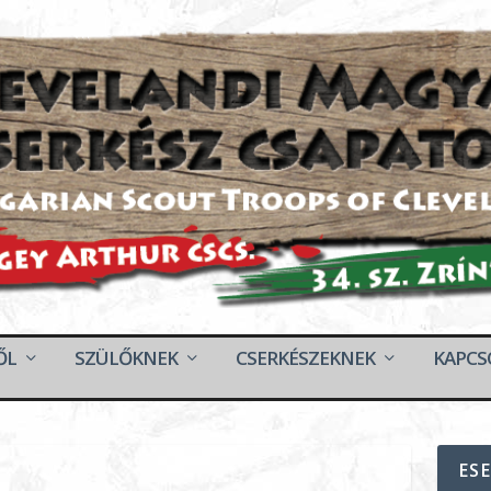
ŐL
SZÜLŐKNEK
CSERKÉSZEKNEK
KAPCS
ES