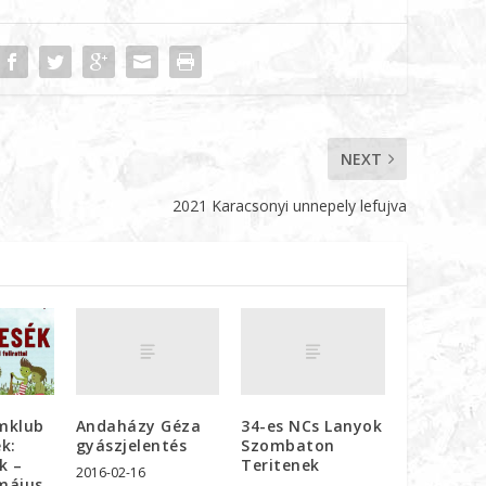
NEXT
2021 Karacsonyi unnepely lefujva
Andaházy Géza
34-es NCs Lanyok
lmklub
gyászjelentés
Szombaton
k:
Teritenek
k –
2016-02-16
 május