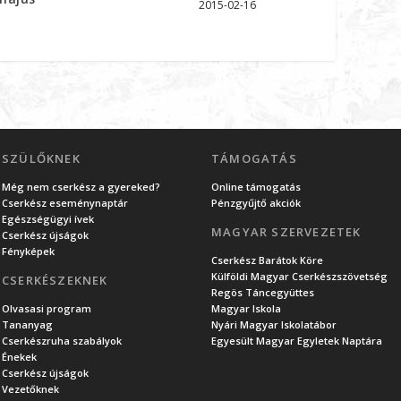
2015-02-16
SZÜLŐKNEK
TÁMOGATÁS
Még nem cserkész a gyereked?
Online támogatás
Cserkész eseménynaptár
Pénzgyűjtő akciók
Egészségügyi ívek
MAGYAR SZERVEZETEK
Cserkész újságok
Fényképek
Cserkész Barátok Köre
Külföldi Magyar Cserkészszövetség
CSERKÉSZEKNEK
Regös Táncegyüttes
Olvasasi program
Magyar Iskola
Tananyag
Nyári Magyar Iskolatábor
Cserkészruha szabályok
Egyesült Magyar Egyletek Naptára
Énekek
Cserkész újságok
Vezetőknek