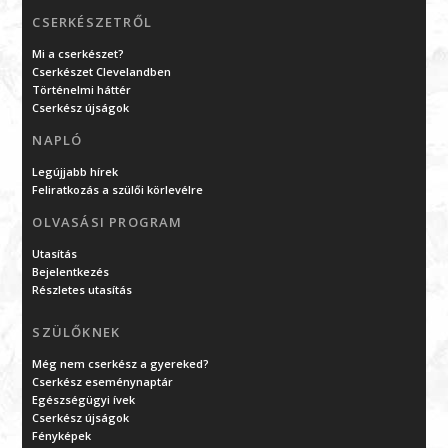
CSERKÉSZETRŐL
Mi a cserkészet?
Cserkészet Clevelandben
Történelmi háttér
Cserkész újságok
NAPLÓ
Legújjabb hírek
Feliratkozás a szülői körlevélre
OLVASÁSI PROGRAM
Utasítás
Bejelentkezés
Részletes utasítás
SZÜLŐKNEK
Még nem cserkész a gyereked?
Cserkész eseménynaptár
Egészségügyi ívek
Cserkész újságok
Fényképek