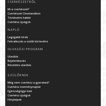
CSERKÉSZETRŐL
Mi a cserkészet?
Cserkészet Clevelandben
Történelmi háttér
Cserkész újságok
NAPLÓ
Legújjabb hírek
Feliratkozás a szülői körlevélre
OLVASÁSI PROGRAM
Utasítás
Bejelentkezés
Részletes utasítás
SZÜLŐKNEK
Még nem cserkész a gyereked?
Cserkész eseménynaptár
Egészségügyi ívek
Cserkész újságok
Fényképek