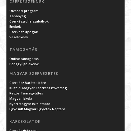
CSERKÉSZEKNEK
Olvasasi program
Tananyag
Cserkészruha szabályok
Énekek
Cserkész újságok
Vezetőknek
TÁMOGATÁS
Online támogatás
Pénzgyűjtő akciók
MAGYAR SZERVEZETEK
Cserkész Barátok Köre
Külföldi Magyar Cserkészszövetség
Regös Táncegyüttes
Magyar Iskola
Nyári Magyar Iskolatábor
Egyesült Magyar Egyletek Naptára
KAPCSOLATOK
Cserkészház cím