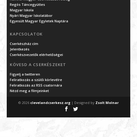
Regös Táncegyüttes
Magyar Iskola
Nyári Magyar Iskolatábor
Egyesült Magyar Egyletek Naptára
KAPCSOLATOK
Cserkészház cím
Jelentkezés
Cserkészvezetők elérhetőségei
KÖVESD A CSERKÉSZEKET
Figyelj a twitteren
Feliratkozás a szülői körlevélre
Feliratkozás az RSS csatornára
Nézd meg a filmjeinket
© 2026
clevelandcserkesz.org
| Designed by
Zsolt Molnar