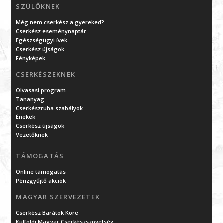
SZÜLŐKNEK
Még nem cserkész a gyereked?
Cserkész eseménynaptár
Egészségügyi ívek
Cserkész újságok
Fényképek
CSERKÉSZEKNEK
Olvasasi program
Tananyag
Cserkészruha szabályok
Énekek
Cserkész újságok
Vezetőknek
TÁMOGATÁS
Online támogatás
Pénzgyűjtő akciók
MAGYAR SZERVEZETEK
Cserkész Barátok Köre
Külföldi Magyar Cserkészszövetség