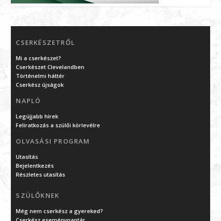
CSERKÉSZETRŐL
Mi a cserkészet?
Cserkészet Clevelandben
Történelmi háttér
Cserkész újságok
NAPLÓ
Legújjabb hírek
Feliratkozás a szülői körlevélre
OLVASÁSI PROGRAM
Utasítás
Bejelentkezés
Részletes utasítás
SZÜLŐKNEK
Még nem cserkész a gyereked?
Cserkész eseménynaptár