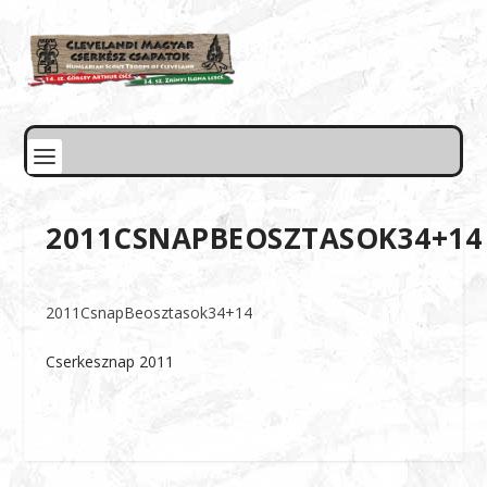
2011CSNAPBEOSZTASOK34+14
2011CsnapBeosztasok34+14
Cserkesznap 2011