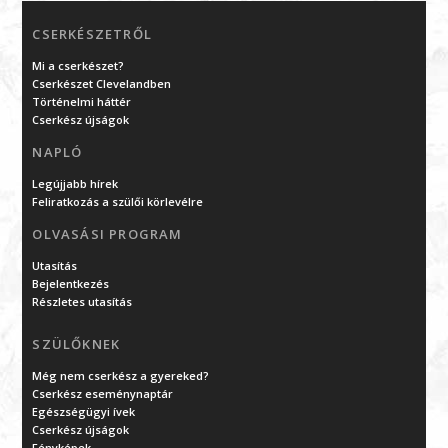
CSERKÉSZETRŐL
Mi a cserkészet?
Cserkészet Clevelandben
Történelmi háttér
Cserkész újságok
NAPLÓ
Legújjabb hírek
Feliratkozás a szülői körlevélre
OLVASÁSI PROGRAM
Utasítás
Bejelentkezés
Részletes utasítás
SZÜLŐKNEK
Még nem cserkész a gyereked?
Cserkész eseménynaptár
Egészségügyi ívek
Cserkész újságok
Fényképek