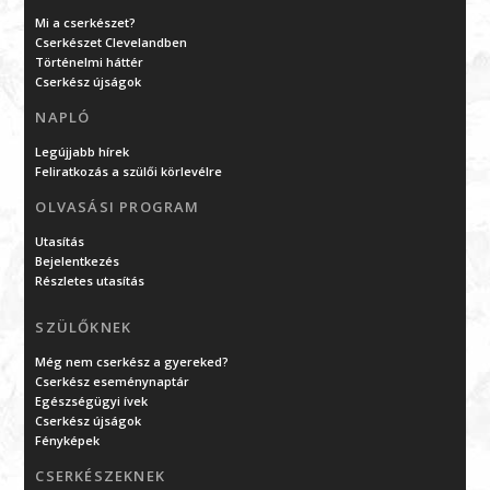
Mi a cserkészet?
Cserkészet Clevelandben
Történelmi háttér
Cserkész újságok
NAPLÓ
Legújjabb hírek
Feliratkozás a szülői körlevélre
OLVASÁSI PROGRAM
Utasítás
Bejelentkezés
Részletes utasítás
SZÜLŐKNEK
Még nem cserkész a gyereked?
Cserkész eseménynaptár
Egészségügyi ívek
Cserkész újságok
Fényképek
CSERKÉSZEKNEK