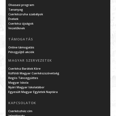
Olvasasi program
Tananyag
Cserkészruha szabályok
Énekek
Cserkész újságok
Vezetőknek
TÁMOGATÁS
Online támogatás
Pénzgyűjtő akciók
MAGYAR SZERVEZETEK
Cserkész Barátok Köre
Külföldi Magyar Cserkészszövetség
Regös Táncegyüttes
Magyar Iskola
Nyári Magyar Iskolatábor
Egyesült Magyar Egyletek Naptára
KAPCSOLATOK
Cserkészház cím
Jelentkezés