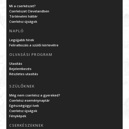
Mi a cserkészet?
Cserkészet Clevelandben
Történelmi háttér
Cserkész újságok
NAPLÓ
Legújjabb hírek
Feliratkozás a szülői körlevélre
OLVASÁSI PROGRAM
Utasítás
Bejelentkezés
Részletes utasítás
SZÜLŐKNEK
Még nem cserkész a gyereked?
Cserkész eseménynaptár
Egészségügyi ívek
Cserkész újságok
Fényképek
CSERKÉSZEKNEK