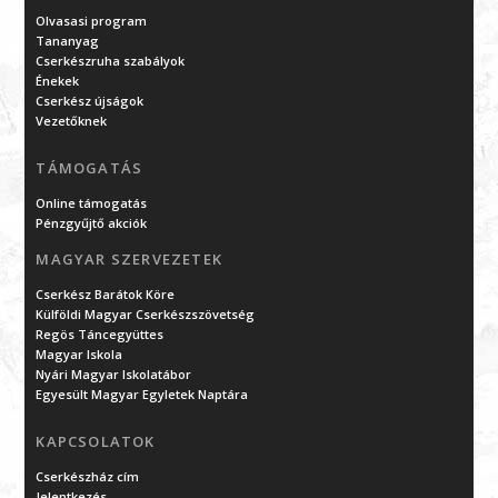
Olvasasi program
Tananyag
Cserkészruha szabályok
Énekek
Cserkész újságok
Vezetőknek
TÁMOGATÁS
Online támogatás
Pénzgyűjtő akciók
MAGYAR SZERVEZETEK
Cserkész Barátok Köre
Külföldi Magyar Cserkészszövetség
Regös Táncegyüttes
Magyar Iskola
Nyári Magyar Iskolatábor
Egyesült Magyar Egyletek Naptára
KAPCSOLATOK
Cserkészház cím
Jelentkezés