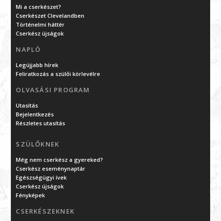
Mi a cserkészet?
Cserkészet Clevelandben
Történelmi háttér
Cserkész újságok
NAPLÓ
Legújjabb hírek
Feliratkozás a szülői körlevélre
OLVASÁSI PROGRAM
Utasítás
Bejelentkezés
Részletes utasítás
SZÜLŐKNEK
Még nem cserkész a gyereked?
Cserkész eseménynaptár
Egészségügyi ívek
Cserkész újságok
Fényképek
CSERKÉSZEKNEK