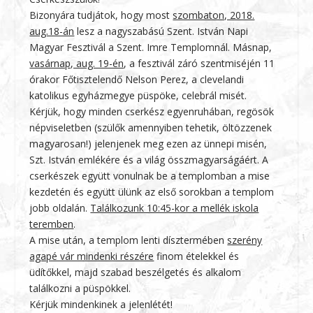
Bizonyára tudjátok, hogy most
szombaton, 2018.
aug.18-án
lesz a nagyszabású
Szent. István Napi
Magyar Fesztivál
a Szent. Imre Templomnál. Másnap,
vasárnap, aug. 19-én
, a fesztivál záró szentmiséjén 11
órakor
Főtisztelendő Nelson Perez
, a clevelandi
katolikus egyházmegye püspöke, celebrál misét.
Kérjük, hogy
minden cserkész egyenruhában, regösök
népviseletben
(szülők amennyiben tehetik, öltözzenek
magyarosan!) jelenjenek meg ezen az ünnepi misén,
Szt. István emlékére és a világ összmagyarságáért. A
cserkészek együtt vonulnak be a templomban a mise
kezdetén és együtt ülünk az első sorokban a templom
jobb oldalán.
Találkozunk 10:45-kor a mellék iskola
teremben
.
A mise után, a templom lenti dísztermében
szerény
agapé vár mindenki részére
finom ételekkel és
üdítőkkel, majd szabad beszélgetés és alkalom
találkozni a püspökkel.
Kérjük mindenkinek a jelenlétét!