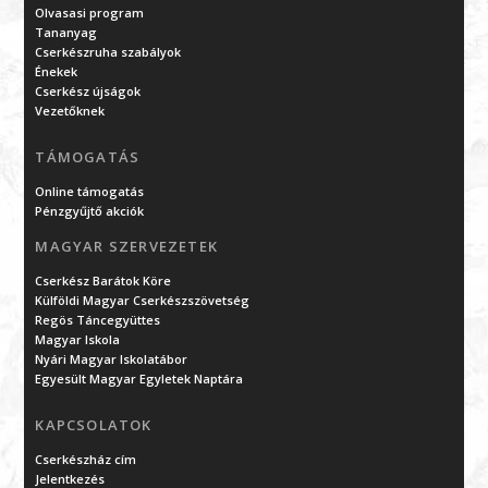
Olvasasi program
Tananyag
Cserkészruha szabályok
Énekek
Cserkész újságok
Vezetőknek
TÁMOGATÁS
Online támogatás
Pénzgyűjtő akciók
MAGYAR SZERVEZETEK
Cserkész Barátok Köre
Külföldi Magyar Cserkészszövetség
Regös Táncegyüttes
Magyar Iskola
Nyári Magyar Iskolatábor
Egyesült Magyar Egyletek Naptára
KAPCSOLATOK
Cserkészház cím
Jelentkezés