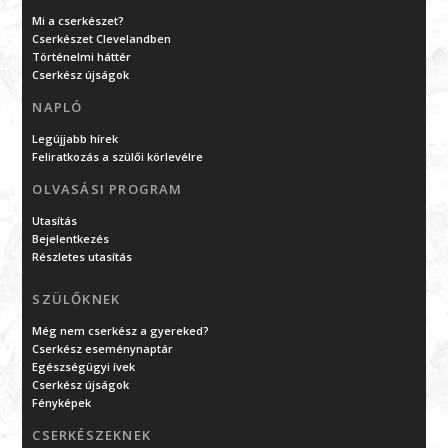
Mi a cserkészet?
Cserkészet Clevelandben
Történelmi háttér
Cserkész újságok
NAPLÓ
Legújjabb hírek
Feliratkozás a szülői körlevélre
OLVASÁSI PROGRAM
Utasítás
Bejelentkezés
Részletes utasítás
SZÜLŐKNEK
Még nem cserkész a gyereked?
Cserkész eseménynaptár
Egészségügyi ívek
Cserkész újságok
Fényképek
CSERKÉSZEKNEK