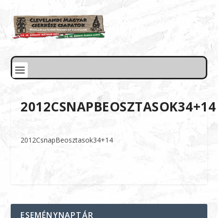
2012CSNAPBEOSZTASOK34+14
2012CsnapBeosztasok34+14
ESEMÉNYNAPTÁR