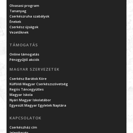
Olvasasi program
Tananyag
Cserkészruha szabályok
Énekek
Cserkész újságok
Vezetőknek
TÁMOGATÁS
Online támogatás
Pénzgyűjtő akciók
MAGYAR SZERVEZETEK
Cserkész Barátok Köre
Külföldi Magyar Cserkészszövetség
Regös Táncegyüttes
Magyar Iskola
Nyári Magyar Iskolatábor
Egyesült Magyar Egyletek Naptára
KAPCSOLATOK
Cserkészház cím
Jelentkezés