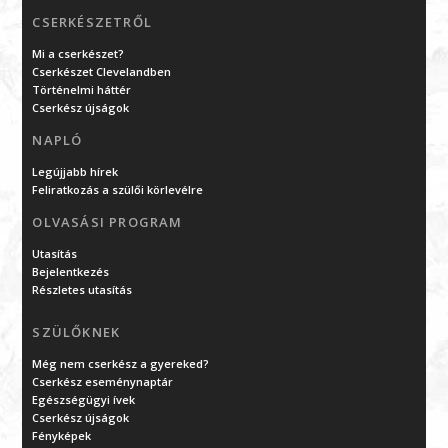
CSERKÉSZETRŐL
Mi a cserkészet?
Cserkészet Clevelandben
Történelmi háttér
Cserkész újságok
NAPLÓ
Legújjabb hírek
Feliratkozás a szülői körlevélre
OLVASÁSI PROGRAM
Utasítás
Bejelentkezés
Részletes utasítás
SZÜLŐKNEK
Még nem cserkész a gyereked?
Cserkész eseménynaptár
Egészségügyi ívek
Cserkész újságok
Fényképek