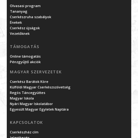
Olvasasi program
Tananyag
Cserkészruha szabályok
Énekek
Cserkész újságok
Vezetőknek
TÁMOGATÁS
Online támogatás
Pénzgyűjtő akciók
MAGYAR SZERVEZETEK
Cserkész Barátok Köre
Külföldi Magyar Cserkészszövetség
Regös Táncegyüttes
Magyar Iskola
Nyári Magyar Iskolatábor
Egyesült Magyar Egyletek Naptára
KAPCSOLATOK
Cserkészház cím
Jelentkezés