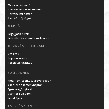
Mi a cserkészet?
Cserkészet Clevelandben
Történelmi háttér
Cserkész újságok
NAPLÓ
Legújjabb hírek
Feliratkozás a szülői körlevélre
OLVASÁSI PROGRAM
Utasítás
Bejelentkezés
Részletes utasítás
SZÜLŐKNEK
Még nem cserkész a gyereked?
Cserkész eseménynaptár
Egészségügyi ívek
Cserkész újságok
Fényképek
CSERKÉSZEKNEK