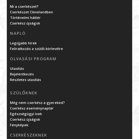
Mi a cserkészet?
Cserkészet Clevelandben
Történelmi háttér
Cserkész újságok
NAPLÓ
Legújjabb hírek
Feliratkozás a szülői körlevélre
OLVASÁSI PROGRAM
Utasítás
Bejelentkezés
Részletes utasítás
SZÜLŐKNEK
Még nem cserkész a gyereked?
Cserkész eseménynaptár
Egészségügyi ívek
Cserkész újságok
Fényképek
CSERKÉSZEKNEK