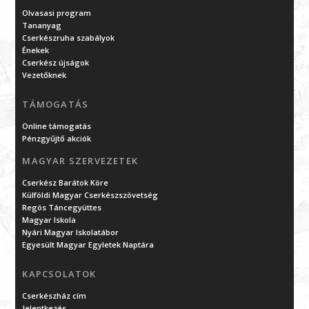
Olvasasi program
Tananyag
Cserkészruha szabályok
Énekek
Cserkész újságok
Vezetőknek
TÁMOGATÁS
Online támogatás
Pénzgyűjtő akciók
MAGYAR SZERVEZETEK
Cserkész Barátok Köre
Külföldi Magyar Cserkészszövetség
Regös Táncegyüttes
Magyar Iskola
Nyári Magyar Iskolatábor
Egyesült Magyar Egyletek Naptára
KAPCSOLATOK
Cserkészház cím
Jelentkezés