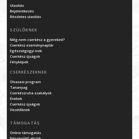
Utasítás
Bejelentkezés
Részletes utasítás
SZÜLŐKNEK
Még nem cserkész a gyereked?
Cserkész eseménynaptár
Egészségügyi ívek
Cserkész újságok
Fényképek
CSERKÉSZEKNEK
Olvasasi program
Tananyag
Cserkészruha szabályok
Énekek
Cserkész újságok
Vezetőknek
TÁMOGATÁS
Online támogatás
Pénzgyűjtő akciók