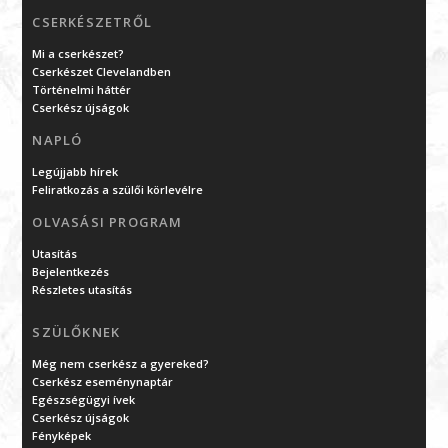
CSERKÉSZETRŐL
Mi a cserkészet?
Cserkészet Clevelandben
Történelmi háttér
Cserkész újságok
NAPLÓ
Legújjabb hírek
Feliratkozás a szülői körlevélre
OLVASÁSI PROGRAM
Utasítás
Bejelentkezés
Részletes utasítás
SZÜLŐKNEK
Még nem cserkész a gyereked?
Cserkész eseménynaptár
Egészségügyi ívek
Cserkész újságok
Fényképek