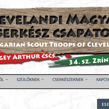
ŐL
SZÜLŐKNEK
CSERKÉSZEKNEK
KAPCS
ES