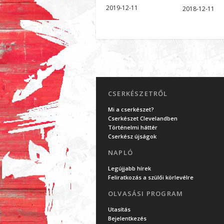
2019-12-11
2018-12-11
CSERKÉSZETRŐL
Mi a cserkészet?
Cserkészet Clevelandben
Történelmi háttér
Cserkész újságok
NAPLÓ
Legújjabb hírek
Feliratkozás a szülői körlevélre
OLVASÁSI PROGRAM
Utasítás
Bejelentkezés