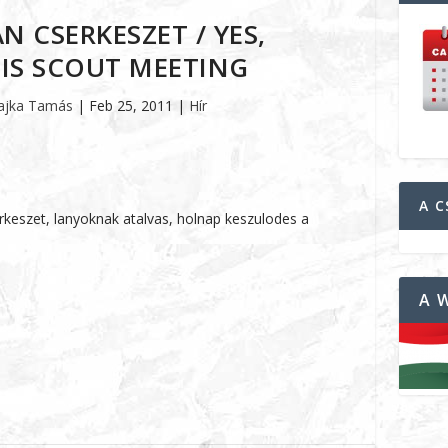
N CSERKESZET / YES,
IS SCOUT MEETING
ajka Tamás
|
Feb 25, 2011
|
Hír
A C
erkeszet, lanyoknak atalvas, holnap keszulodes a
A 