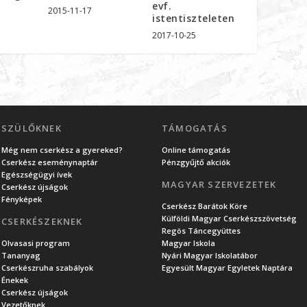
evf.
2015-11-17
istentiszteleten
2017-10-25
SZÜLŐKNEK
TÁMOGATÁS
Még nem cserkész a gyereked?
Online támogatás
Cserkész eseménynaptár
Pénzgyűjtő akciók
Egészségügyi ívek
MAGYAR SZERVEZETEK
Cserkész újságok
Fényképek
Cserkész Barátok Köre
Külföldi Magyar Cserkészszövetség
CSERKÉSZEKNEK
Regös Táncegyüttes
Olvasasi program
Magyar Iskola
Tananyag
Nyári Magyar Iskolatábor
Cserkészruha szabályok
Egyesült Magyar Egyletek Naptára
Énekek
Cserkész újságok
Vezetőknek