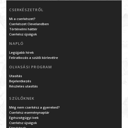
CSERKÉSZETRŐL
Mi a cserkészet?
Cserkészet Clevelandben
Történelmi háttér
Cserkész újságok
NAPLÓ
Legújjabb hírek
Feliratkozás a szülői körlevélre
OLVASÁSI PROGRAM
Utasítás
Bejelentkezés
Részletes utasítás
SZÜLŐKNEK
Még nem cserkész a gyereked?
Cserkész eseménynaptár
Egészségügyi ívek
Cserkész újságok
Fényképek