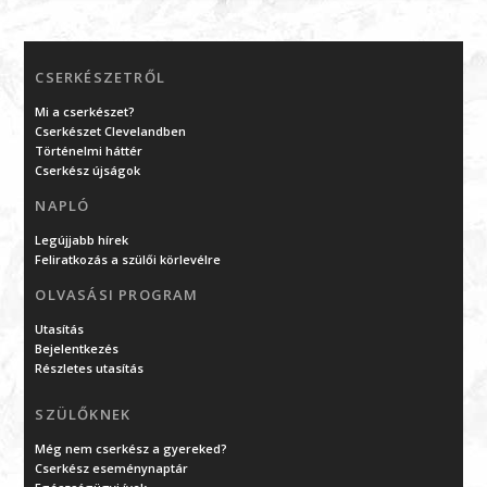
CSERKÉSZETRŐL
Mi a cserkészet?
Cserkészet Clevelandben
Történelmi háttér
Cserkész újságok
NAPLÓ
Legújjabb hírek
Feliratkozás a szülői körlevélre
OLVASÁSI PROGRAM
Utasítás
Bejelentkezés
Részletes utasítás
SZÜLŐKNEK
Még nem cserkész a gyereked?
Cserkész eseménynaptár