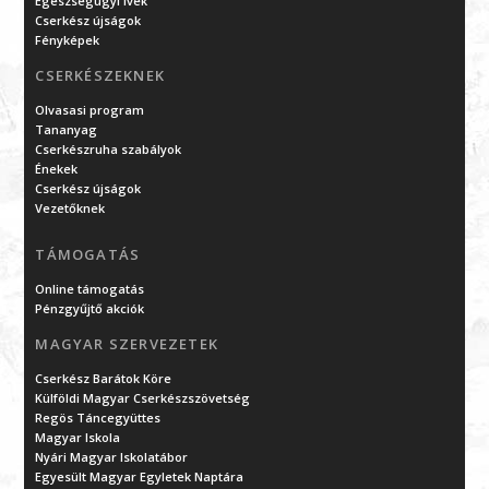
Egészségügyi ívek
Cserkész újságok
Fényképek
CSERKÉSZEKNEK
Olvasasi program
Tananyag
Cserkészruha szabályok
Énekek
Cserkész újságok
Vezetőknek
TÁMOGATÁS
Online támogatás
Pénzgyűjtő akciók
MAGYAR SZERVEZETEK
Cserkész Barátok Köre
Külföldi Magyar Cserkészszövetség
Regös Táncegyüttes
Magyar Iskola
Nyári Magyar Iskolatábor
Egyesült Magyar Egyletek Naptára