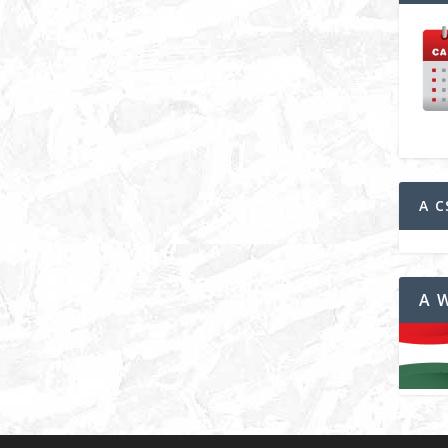
A C
A 