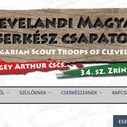
ŐL
SZÜLŐKNEK
CSERKÉSZEKNEK
KAPCS
ES