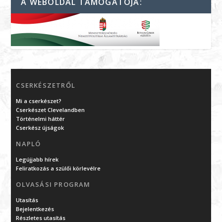
A WEBOLDAL TÁMOGATÓJA:
CSERKÉSZETRŐL
Mi a cserkészet?
Cserkészet Clevelandben
Történelmi háttér
Cserkész újságok
NAPLÓ
Legújjabb hírek
Feliratkozás a szülői körlevélre
OLVASÁSI PROGRAM
Utasítás
Bejelentkezés
Részletes utasítás