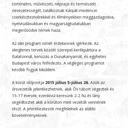
történelmi, művészeti, néprajzi és természeti
nevezetességét, találkoznak Kárpát-medencei
cserkésztestvérekkel és élményekben meggazdagodva,
nyelvtudásukban és magyarságtudatukban
megerősödve térnek haza.
Az idei program ismét érdekesnek igérkezik. Az
ideiglenes tervek között szerepel kerékpártúra a
Balatonnál, kenuzás a Dunakanyarnál, és egyhetes
Budapest város felfedezés. A végleges programot
később fogjuk kiküldeni.
A körút időpontja
2015 július 5-július 26.
Azok az
őrsvezetők jelentkezhetnek, akik ŐV tábort végeztek és
15-17 évesek; ezenkívül keresünk 2-2 fiú és lány
segédtisztet akik a körúton mint vezetők vennének
részt. A jelentkezkezök megfelelnek az alábbi
követelményeknek: