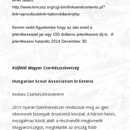
lehet találni:
http://www.kmcssz.org/cgi-bin/linksandcontents.pl?
link=ajovo&sublink=taborok&ext=php
Kerem vedd figyelembe hogy az idei evtol a
jelentkezessel jar egy 150 dollaros jelentkezesi dij is. A
jelentkezesi hatarido 2014 December 30.
Külföldi Magyar Cserkészszövetség
Hungarian Scout Association in Exteris
Kedves Cserkésztestvérem!
2015 nyarán tizenhetedszer rendezzük meg az igen
sikeresnek bizonyult őrsvezetői körútat. A három hetes,
mozgalmas körút alatt a résztvevôk megismerik
Magyarországot, megtekintik az ország föbb