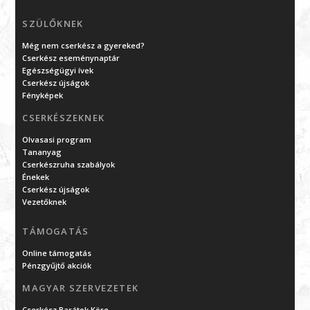
SZÜLŐKNEK
Még nem cserkész a gyereked?
Cserkész eseménynaptár
Egészségügyi ívek
Cserkész újságok
Fényképek
CSERKÉSZEKNEK
Olvasasi program
Tananyag
Cserkészruha szabályok
Énekek
Cserkész újságok
Vezetőknek
TÁMOGATÁS
Online támogatás
Pénzgyűjtő akciók
MAGYAR SZERVEZETEK
Cserkész Barátok Köre