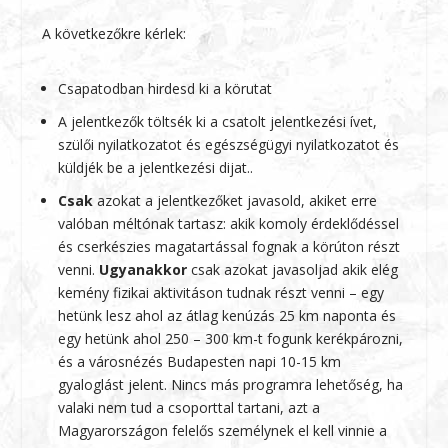
A következőkre kérlek:
Csapatodban hirdesd ki a körutat
A jelentkezők töltsék ki a csatolt jelentkezési ívet,
szülői nyilatkozatot és egészségügyi nyilatkozatot és
küldjék be a jelentkezési dijat..
Csak
azokat a jelentkezőket javasold, akiket erre
valóban méltónak tartasz: akik komoly érdeklődéssel
és cserkészies magatartással fognak a körúton részt
venni.
Ugyanakkor
csak azokat javasoljad akik elég
kemény fizikai aktivitáson tudnak részt venni – egy
hetünk lesz ahol az átlag kenúzás 25 km naponta és
egy hetünk ahol 250 – 300 km-t fogunk kerékpározni,
és a városnézés Budapesten napi 10-15 km
gyaloglást jelent. Nincs más programra lehetőség, ha
valaki nem tud a csoporttal tartani, azt a
Magyarországon felelős személynek el kell vinnie a