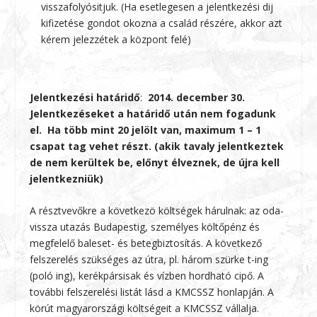
visszafolyósitjuk. (Ha esetlegesen a jelentkezési dij
kifizetése gondot okozna a család részére, akkor azt
kérem jelezzétek a központ felé)
Jelentkezési határidő
:
2014. december 30.
Jelentkezéseket a határidő után nem fogadunk
el. Ha több mint 20 jelölt van, maximum 1 – 1
csapat tag vehet részt. (akik tavaly jelentkeztek
de nem kerültek be, előnyt élveznek, de újra kell
jelentkezniük)
A résztvevőkre a következö költségek hárulnak: az oda-
vissza utazás Budapestig, személyes költőpénz és
megfelelő baleset- és betegbiztosítás. A következő
felszerelés szükséges az útra, pl. három szürke t-ing
(poló ing), kerékpársisak és vízben hordható cipő. A
további felszerelési listát lásd a KMCSSZ honlapján. A
körút magyarországi költségeit a KMCSSZ vállalja.