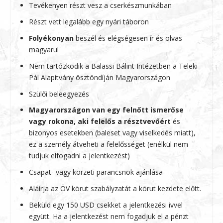
Tevékenyen részt vesz a cserkészmunkában
Részt vett legalább egy nyári táboron
Folyékonyan
beszél és elégségesen ír és olvas
magyarul
Nem tartózkodik a Balassi Bálint Intézetben a Teleki
Pál Alapítvány ösztöndíján Magyarországon
Szülői beleegyezés
Magyarországon van egy felnőtt ismerőse
vagy rokona, aki felelős a résztvevőért
és
bizonyos esetekben (baleset vagy viselkedés miatt),
ez a személy átveheti a felelősséget (enélkül nem
tudjuk elfogadni a jelentkezést)
Csapat- vagy körzeti parancsnok ajánlása
Aláírja az ÖV körut szabályzatát a körut kezdete előtt.
Beküld egy 150 USD csekket a jelentkezési ivvel
együtt. Ha a jelentkezést nem fogadjuk el a pénzt