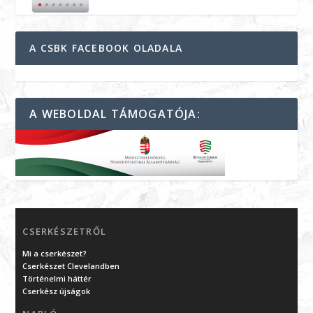
A CSBK FACEBOOK OLADALA
A WEBOLDAL TÁMOGATÓJA:
CSERKÉSZETRŐL
Mi a cserkészet?
Cserkészet Clevelandben
Történelmi háttér
Cserkész újságok