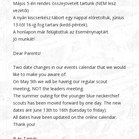
Május 5-én rendes összejövetelt tartunk (NEM lesz
vezetői)
A nyári kiscserkész tábort egy nappal előretoltuk, június
13-tól 16-ig fog tartani (kedd-péntek).
A honlapon már felújitottuk az Eseménynaptárt.
Jó munkát!
Dear Parents!
Two date changes in our events calendar that we would
like to make you aware of:
On May 5th we will be having our regular scout
meeting, NOT the leaders meeting.
The summer outing for the younger blue neckerchief
scouts has been moved forward by one day. The new
dates are June 13th to 16th (tuesday to friday).
All dates have been updated on the online calendar.
Thank you!
Ili és Tamás