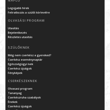
NAPLÓ
Legújjabb hírek
Feliratkozás a szülői körlevélre
OLVASÁSI PROGRAM
Utasítás
Bejelentkezés
Részletes utasítás
SZÜLŐKNEK
Még nem cserkész a gyereked?
Cserkész eseménynaptár
Egészségügyi ívek
Cserkész újságok
Fényképek
CSERKÉSZEKNEK
Olvasasi program
Tananyag
Cserkészruha szabályok
Énekek
Cserkész újságok