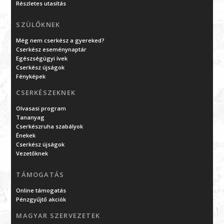
Részletes utasítás
SZÜLŐKNEK
Még nem cserkész a gyereked?
Cserkész eseménynaptár
Egészségügyi ívek
Cserkész újságok
Fényképek
CSERKÉSZEKNEK
Olvasasi program
Tananyag
Cserkészruha szabályok
Énekek
Cserkész újságok
Vezetőknek
TÁMOGATÁS
Online támogatás
Pénzgyűjtő akciók
MAGYAR SZERVEZETEK