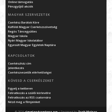
Online támogatás
Pénzgyűjtő akciók
MAGYAR SZERVEZETEK
Cserkész Barátok Köre
Külföldi Magyar Cserkészszövetség
Regös Táncegyüttes
Magyar Iskola
Nyári Magyar Iskolatábor
Egyesült Magyar Egyletek Naptára
KAPCSOLATOK
Cserkészház cím
Jelentkezés
Cserkészvezetők elérhetőségei
KÖVESD A CSERKÉSZEKET
Figyelj a twitteren
Feliratkozás a szülői körlevélre
Feliratkozás az RSS csatornára
Nézd meg a filmjeinket
© 2026
clevelandcserkesz.org
| Designed by
Zsolt Molnar