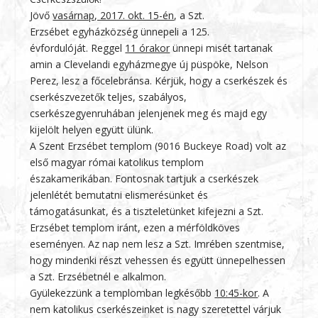
Jövő
vasárnap, 2017. okt. 15-én
, a
Szt.
Erzsébet egyházközség ünnepeli a 125.
évfordulóját
. Reggel
11 órakor
ünnepi misét tartanak
amin a Clevelandi egyházmegye új püspöke, Nelson
Perez, lesz a főcelebránsa. Kérjük, hogy a cserkészek és
cserkészvezetők teljes, szabályos,
cserkészegyenruhában jelenjenek meg és majd egy
kijelölt helyen együtt ülünk.
A Szent Erzsébet templom (9016 Buckeye Road) volt az
első magyar római katolikus templom
északamerikában. Fontosnak tartjuk a cserkészek
jelenlétét bemutatni elismerésünket és
támogatásunkat, és a tiszteletünket kifejezni a Szt.
Erzsébet templom iránt, ezen a mérföldköves
eseményen. Az nap nem lesz a Szt. Imrében szentmise,
hogy mindenki részt vehessen és együtt ünnepelhessen
a Szt. Erzsébetnél e alkalmon.
Gyülekezzünk a templomban legkésőbb
10:45-kor
.
A
nem katolikus cserkészeinket is nagy szeretettel várjuk