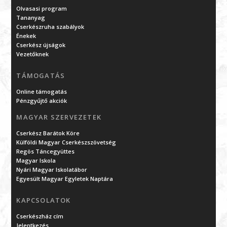
Olvasasi program
Tananyag
Cserkészruha szabályok
Énekek
Cserkész újságok
Vezetőknek
TÁMOGATÁS
Online támogatás
Pénzgyűjtő akciók
MAGYAR SZERVEZETEK
Cserkész Barátok Köre
Külföldi Magyar Cserkészszövetség
Regös Táncegyüttes
Magyar Iskola
Nyári Magyar Iskolatábor
Egyesült Magyar Egyletek Naptára
KAPCSOLATOK
Cserkészház cím
Jelentkezés