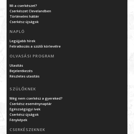
Mi a cserkészet?
Cserkészet Clevelandben
Történelmi háttér
Cserkész újságok
NAPLÓ
Legújjabb hírek
Feliratkozás a szülői körlevélre
OLVASÁSI PROGRAM
Utasítás
Bejelentkezés
Részletes utasítás
SZÜLŐKNEK
Még nem cserkész a gyereked?
Cserkész eseménynaptár
Egészségügyi ívek
Cserkész újságok
Fényképek
CSERKÉSZEKNEK