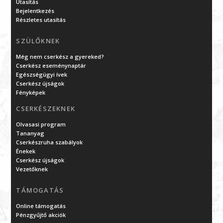
Utasítás
Bejelentkezés
Részletes utasítás
SZÜLŐKNEK
Még nem cserkész a gyereked?
Cserkész eseménynaptár
Egészségügyi ívek
Cserkész újságok
Fényképek
CSERKÉSZEKNEK
Olvasasi program
Tananyag
Cserkészruha szabályok
Énekek
Cserkész újságok
Vezetőknek
TÁMOGATÁS
Online támogatás
Pénzgyűjtő akciók