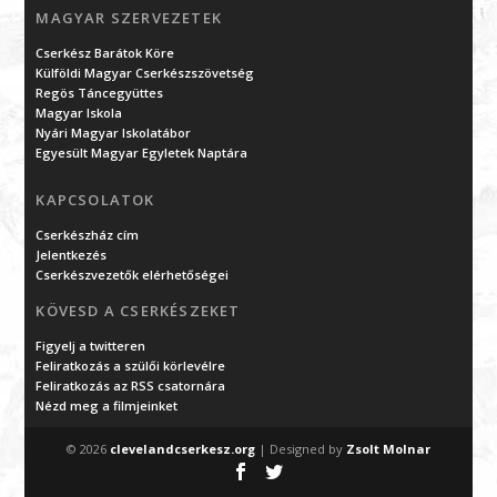
MAGYAR SZERVEZETEK
Cserkész Barátok Köre
Külföldi Magyar Cserkészszövetség
Regös Táncegyüttes
Magyar Iskola
Nyári Magyar Iskolatábor
Egyesült Magyar Egyletek Naptára
KAPCSOLATOK
Cserkészház cím
Jelentkezés
Cserkészvezetők elérhetőségei
KÖVESD A CSERKÉSZEKET
Figyelj a twitteren
Feliratkozás a szülői körlevélre
Feliratkozás az RSS csatornára
Nézd meg a filmjeinket
© 2026
clevelandcserkesz.org
| Designed by
Zsolt Molnar