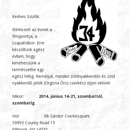
Kedves Szülők:
Elérkezett az évnek a
fénypontja, a
csapattábor. Erre
készűltünk egész
évben, hogy
kimehessünk a
természetbe egy
egész hétig. Reméljük, minden zöldnyakkendős és zöld
nyakkendő jelölt (Orgona Őrs) cserkész eljön velünk!
Mikor:
2014. j
únius 14-21, szombattól,
szombatíg
Hol: Sík Sándor Cserkészpark
10993 County Road 15
Fillmore, NY 14735