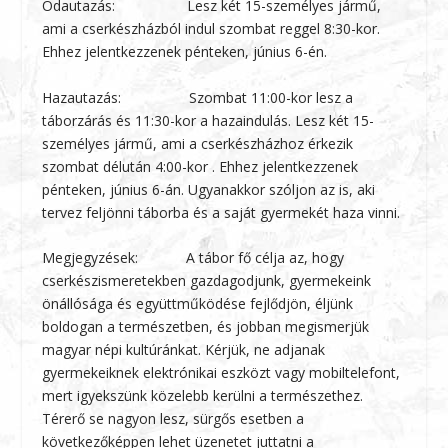
Odautazás: Lesz két 15-személyes jármű,
ami a cserkészházból indul szombat reggel 8:30-kor.
Ehhez jelentkezzenek pénteken, június 6-én.
Hazautazás: Szombat 11:00-kor lesz a
táborzárás és 11:30-kor a hazaindulás. Lesz két 15-
személyes jármű, ami a cserkészházhoz érkezik
szombat délután 4:00-kor . Ehhez jelentkezzenek
pénteken, június 6-án. Ugyanakkor szóljon az is, aki
tervez feljönni táborba és a saját gyermekét haza vinni.
Megjegyzések: A tábor fő célja az, hogy
cserkészismeretekben gazdagodjunk, gyermekeink
önállósága és együttműködése fejlődjön, éljünk
boldogan a természetben, és jobban megismerjük
magyar népi kultúránkat. Kérjük, ne adjanak
gyermekeiknek elektrónikai eszközt vagy mobiltelefont,
mert igyekszünk közelebb kerülni a természethez.
Térerő se nagyon lesz, sürgős esetben a
következőképpen lehet üzenetet juttatni a