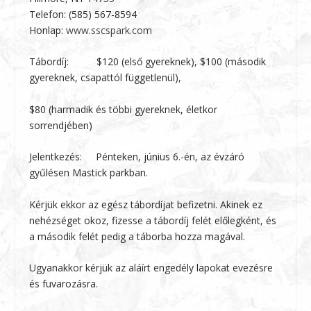
Telefon: (585) 567-8594
Honlap:
www.sscspark.com
Tábordíj: $120 (első gyereknek), $100 (második
gyereknek, csapattól függetlenül),
$80 (harmadik és többi gyereknek, életkor
sorrendjében)
Jelentkezés: Pénteken, június 6.-én, az évzáró
gyűlésen Mastick parkban.
Kérjük ekkor az egész tábordíjat befizetni. Akinek ez
nehézséget okoz, fizesse a tábordíj felét előlegként, és
a második felét pedig a táborba hozza magával.
Ugyanakkor kérjük az aláírt engedély lapokat evezésre
és fuvarozásra.