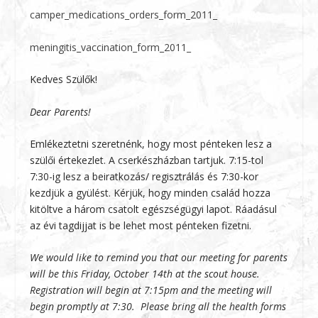
camper_medications_orders_form_2011_
meningitis_vaccination_form_2011_
Kedves Szülők!
Dear Parents!
Emlékeztetni szeretnénk, hogy most pénteken lesz a
szülői értekezlet. A cserkészházban tartjuk. 7:15-tol
7:30-ig lesz a beiratkozás/ regisztrálás és 7:30-kor
kezdjük a gyülést. Kérjük, hogy minden család hozza
kitöltve a három csatolt egészségügyi lapot. Ráadásul
az évi tagdijjat is be lehet most pénteken fizetni.
We would like to remind you that our meeting for parents
will be this Friday, October 14th at the scout house.
Registration will begin at 7:15pm and the meeting will
begin promptly at 7:30. Please bring all the health forms