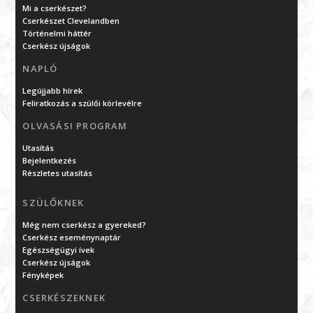
Mi a cserkészet?
Cserkészet Clevelandben
Történelmi háttér
Cserkész újságok
NAPLÓ
Legújjabb hírek
Feliratkozás a szülői körlevélre
OLVASÁSI PROGRAM
Utasítás
Bejelentkezés
Részletes utasítás
SZÜLŐKNEK
Még nem cserkész a gyereked?
Cserkész eseménynaptár
Egészségügyi ívek
Cserkész újságok
Fényképek
CSERKÉSZEKNEK