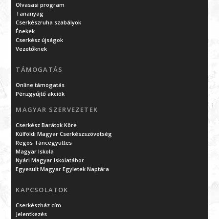
Olvasasi program
Tananyag
Cserkészruha szabályok
Énekek
Cserkész újságok
Vezetőknek
TÁMOGATÁS
Online támogatás
Pénzgyűjtő akciók
MAGYAR SZERVEZETEK
Cserkész Barátok Köre
Külföldi Magyar Cserkészszövetség
Regös Táncegyüttes
Magyar Iskola
Nyári Magyar Iskolatábor
Egyesült Magyar Egyletek Naptára
KAPCSOLATOK
Cserkészház cím
Jelentkezés