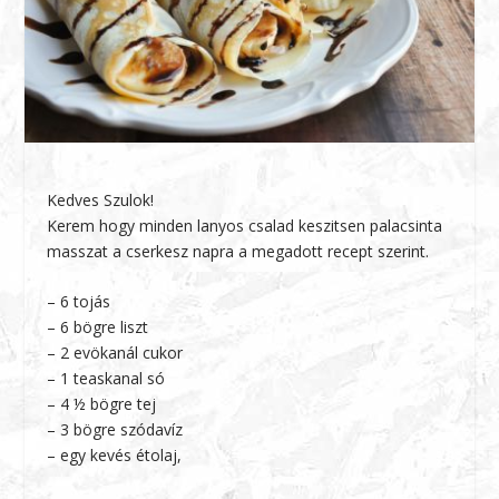
Kedves Szulok!
Kerem hogy minden lanyos csalad keszitsen palacsinta
masszat a cserkesz napra a megadott recept szerint.
– 6 tojás
– 6 bögre liszt
– 2 evökanál cukor
– 1 teaskanal só
– 4 ½ bögre tej
– 3 bögre szódavíz
– egy kevés étolaj,