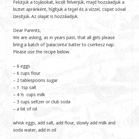
Felütjük a tojásokat, kicsit felverjük, majd hozzáadjuk a
lisztet apránként, hígítjuk a tejjel és a vízzel, csipet sóval
ízesítjük. Az olajat is hozzáadjuk.
Dear Parents,
We are asking, as in years past, that all girls please
bring a batch of ‘palacsinta’ batter to cserkesz nap.
Please use the recipe below.
– 6 eggs
– 6 cups flour
– 2 tablespoons sugar
– 1 tsp salt
– 4 ½ cups milk
– 3 cups seltzer or club soda
– a bit of oil
whisk eggs, add salt, add flour, slowly add milk and
soda water, add in oil