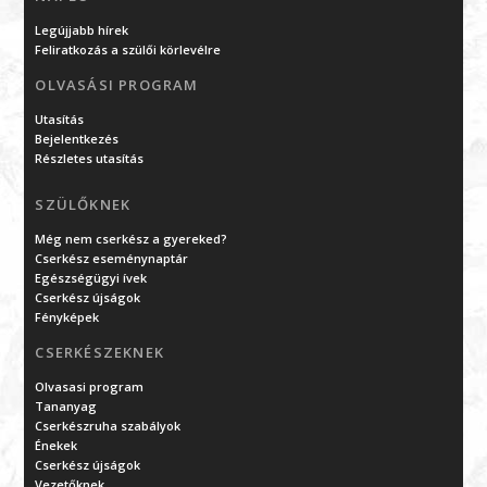
Legújjabb hírek
Feliratkozás a szülői körlevélre
OLVASÁSI PROGRAM
Utasítás
Bejelentkezés
Részletes utasítás
SZÜLŐKNEK
Még nem cserkész a gyereked?
Cserkész eseménynaptár
Egészségügyi ívek
Cserkész újságok
Fényképek
CSERKÉSZEKNEK
Olvasasi program
Tananyag
Cserkészruha szabályok
Énekek
Cserkész újságok
Vezetőknek