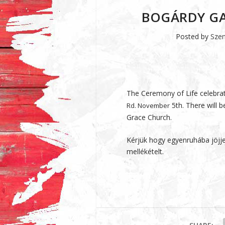
BOGÁRDY GA
Posted by
Szen
The Ceremony of Life celebrat
5th
. There will 
Rd.
November
Grace Church.
Kérjük hogy egyenruhába jöjj
mellékételt.