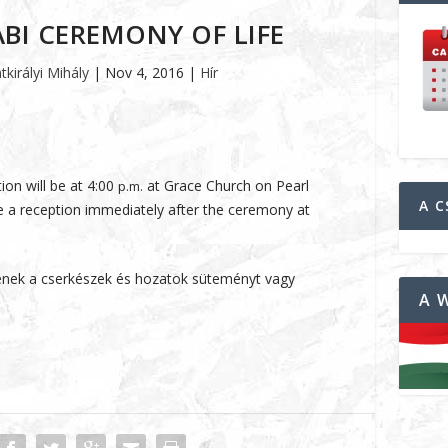
BI CEREMONY OF LIFE
tkirályi Mihály
|
Nov 4, 2016
|
Hír
ion will be at
4:00
at Grace Church on Pearl
p.m.
A C
be a reception immediately after the ceremony at
enek a cserkészek és hozatok süteményt vagy
A 