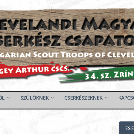
ŐL
SZÜLŐKNEK
CSERKÉSZEKNEK
KAPCS
ES