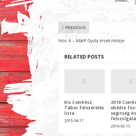
SHARE:
PREVIOUS
Nov. 6 – Márfi Gyula érsek miséje
RELATED POSTS
Kis Cserkész
2016 Cserk
Tábor felszerelés
ebédre föz
lista
segitség é
felszolgál
2015-06-17
2016-02-15