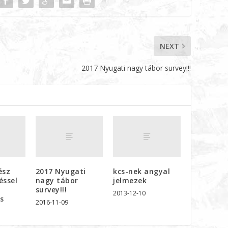
NEXT
2017 Nyugati nagy tábor survey!!!
ész
2017 Nyugati
kcs-nek angyal
éssel
nagy tábor
jelmezek
s
survey!!!
2013-12-10
ás
2016-11-09