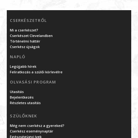
CSERKÉSZETRŐL
Mi a cserkészet?
Cserkészet Clevelandben
Történelmi háttér
Cserkész újságok
NAPLÓ
Legújjabb hírek
Feliratkozás a szülői körlevélre
OLVASÁSI PROGRAM
Utasítás
Bejelentkezés
Részletes utasítás
SZÜLŐKNEK
Még nem cserkész a gyereked?
Cserkész eseménynaptár
Egészségügyi ívek