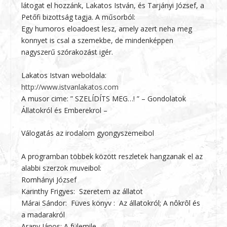
látogat el hozzánk, Lakatos István, és Tarjányi József, a
Petőfi bizottság tagja. A műsorból:
Egy humoros eloadoest lesz, amely azert neha meg
konnyet is csal a szemekbe, de mindenképpen
nagyszerű szórakozást igér.
Lakatos Istvan weboldala:
http://www.istvanlakatos.com
A musor cime: ” SZELÍDÍTS MEG…! ” – Gondolatok
Állatokról és Emberekrol –
Válogatás az irodalom gyongyszemeibol
A programban többek között reszletek hangzanak el az
alabbi szerzok muveibol:
Romhányi József
Karinthy Frigyes: Szeretem az állatot
Márai Sándor: Füves könyv : Az állatokról; A nôkrôl és
a madarakról
Arany János: A fülemile