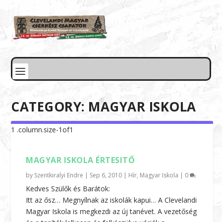
CATEGORY:
MAGYAR ISKOLA
MAGYAR ISKOLA ÉRTESITŐ
by
Szentkiralyi Endre
|
Sep 6, 2010
|
Hír
,
Magyar Iskola
|
0
Kedves Szülők és Barátok:
Itt az ősz… Megnyílnak az iskolák kapui… A Clevelandi
Magyar Iskola is megkezdi az új tanévet. A vezetőség