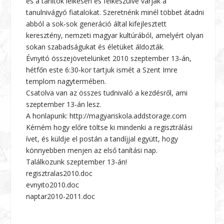
és a tanítók lelkesen és felkészülve várják a
tanulnivágyó fiatalokat. Szeretnénk minél többet átadni
abból a sok‑sok generáció által kifejlesztett
keresztény, nemzeti magyar kultúrából, amelyért olyan
sokan szabadságukat és életüket áldozták.
Évnyitó összejövetelünket 2010 szeptember 13‑án,
hétfőn este 6:30‑kor tartjuk ismét a Szent Imre
templom nagytermében.
Csatolva van az összes tudnivaló a kezdésről, ami
szeptember 13-án lesz.
A honlapunk: http://magyariskola.addstorage.com
Kérném hogy előre töltse ki mindenki a regisztrálási
ívet, és küldje el postán a tandíjjal együtt, hogy
könnyebben menjen az első tanítási nap.
Találkozunk szeptember 13-án!
regisztralas2010.doc
evnyito2010.doc
naptar2010-2011.doc