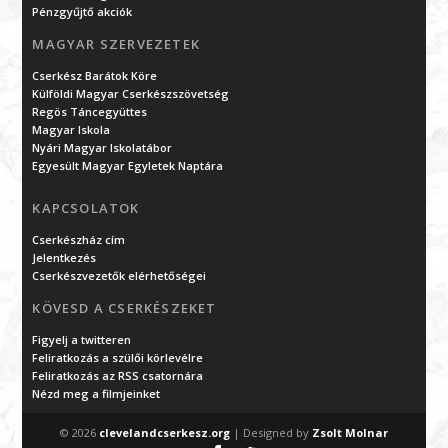
Pénzgyűjtő akciók
MAGYAR SZERVEZETEK
Cserkész Barátok Köre
Külföldi Magyar Cserkészszövetség
Regös Táncegyüttes
Magyar Iskola
Nyári Magyar Iskolatábor
Egyesült Magyar Egyletek Naptára
KAPCSOLATOK
Cserkészház cím
Jelentkezés
Cserkészvezetők elérhetőségei
KÖVESD A CSERKÉSZEKET
Figyelj a twitteren
Feliratkozás a szülői körlevélre
Feliratkozás az RSS csatornára
Nézd meg a filmjeinket
© 2026
clevelandcserkesz.org
| Designed by
Zsolt Molnar