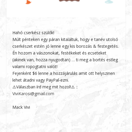
Hahó cserkész szülők!
Múlt pénteken egy páran kitaláltuk, hogy e tanév utolsó
cserkészet estén jó lenne egy kis borozás & festegetés.
Én hozom a vászonokat, festékeket és ecseteket
(akinek van, hozza nyugodtan) … ti meg a bortés estleg
valami ropogtatni valót!
Fejenként $6 lenne a hozzájárulás amit ott helyszinen
lehet átadni vagy PayPal-ezni.
⚠️Válaszban írd meg mit hozol!⚠️ ::
ViviKarosi@gmail.com
Mack Vivi