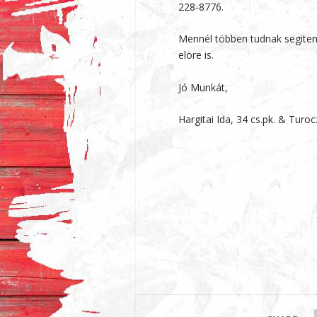
228-8776.
Mennél többen tudnak segiten
elöre is.
Jó Munkát,
Hargitai Ida, 34 cs.pk. & Turocz