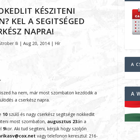
KEDLIT KÉSZITENI
? KEL A SEGITSÉGED
RKÉSZ NAPRA!
Strober Ili
|
Aug 20, 2014
|
Hír
A C
,
iszed ha nem, már most szombaton kezdödik a
A 
ülödés a cserkész napra.
e
10
szülő és nagy cserkész segitsége nokkedlit
iteni most szombaton,
augusztus 23
án a
l
9
kor. Aki tud segiteni, kérjük hogy szoljón
rikasv@cox.net
vagy telefonon keresztül: 216-