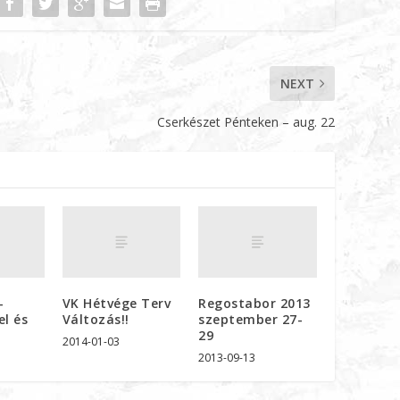
NEXT
Cserkészet Pénteken – aug. 22
–
VK Hétvége Terv
Regostabor 2013
el és
Változás!!
szeptember 27-
e
29
2014-01-03
2013-09-13