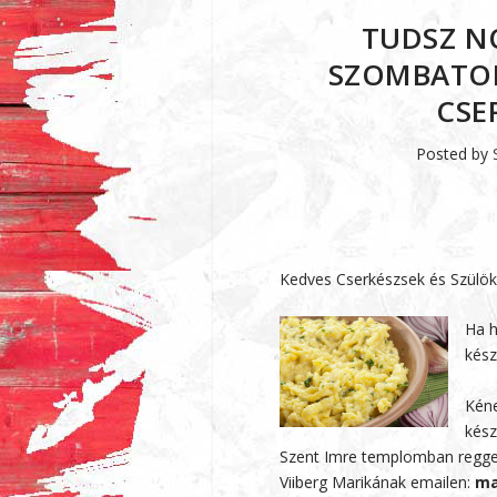
TUDSZ NO
SZOMBATON
CSE
Posted by
Kedves Cserkészsek és Szülök
Ha h
kész
Kén
kész
Szent Imre templomban regge
Viiberg Marikának emailen:
ma