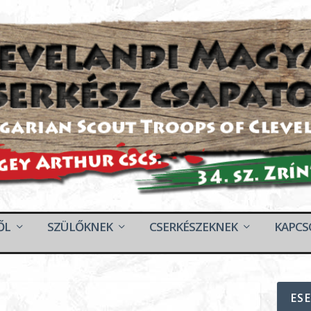
ŐL
SZÜLŐKNEK
CSERKÉSZEKNEK
KAPCS
ES