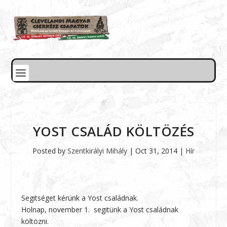
YOST CSALÁD KÖLTÖZÉS
Posted by
Szentkirályi Mihály
|
Oct 31, 2014
|
Hír
Segitséget kérünk a Yost családnak.
Holnap, november 1. segitünk a Yost családnak
költözni.