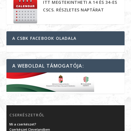
ITT MEGTEKINTHETI A 14 ÉS 34-ES
CSCS. RÉSZLETES NAPTÁRAT
A CSBK FACEBOOK OLADALA
A WEBOLDAL TÁMOGATÓJA:
CSERKÉSZETRŐL
Mi a cserkészet?
Cserkészet Clevelandben