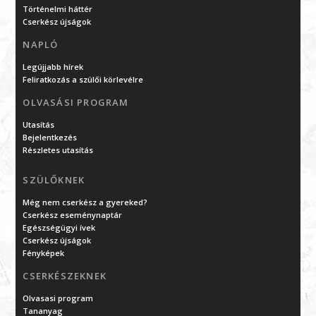
Történelmi háttér
Cserkész újságok
NAPLÓ
Legújjabb hírek
Feliratkozás a szülői körlevélre
OLVASÁSI PROGRAM
Utasítás
Bejelentkezés
Részletes utasítás
SZÜLŐKNEK
Még nem cserkész a gyereked?
Cserkész eseménynaptár
Egészségügyi ívek
Cserkész újságok
Fényképek
CSERKÉSZEKNEK
Olvasasi program
Tananyag