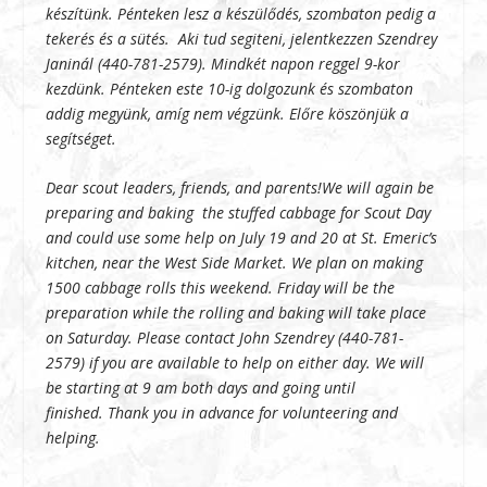
készítünk. Pénteken lesz a készülődés, szombaton pedig a
tekerés és a sütés. Aki tud segiteni, jelentkezzen Szendrey
Janinál (440-781-2579). Mindkét napon reggel 9-kor
kezdünk. Pénteken este 10-ig dolgozunk és szombaton
addig megyünk, amíg nem végzünk. Előre köszönjük a
segítséget.
Dear scout leaders, friends, and parents!We will again be
preparing and baking the stuffed cabbage for Scout Day
and could use some help on July 19 and 20 at St. Emeric’s
kitchen, near the West Side Market. We plan on making
1500 cabbage rolls this weekend. Friday will be the
preparation while the rolling and baking will take place
on Saturday. Please contact John Szendrey (440-781-
2579) if you are available to help on either day. We will
be starting at 9 am both days and going until
finished. Thank you in advance for volunteering and
helping.