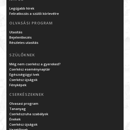
Legújjabb hírek
Feliratkozás a szülői körlevélre
OLVASÁSI PROGRAM
Utasítás
Bejelentkezés
Részletes utasítás
SZÜLŐKNEK
Még nem cserkész a gyereked?
Cserkész eseménynaptár
Egészségügyi ívek
Cserkész újságok
Fényképek
CSERKÉSZEKNEK
Olvasasi program
Tananyag
Cserkészruha szabályok
Énekek
Cserkész újságok
Vezetőknek