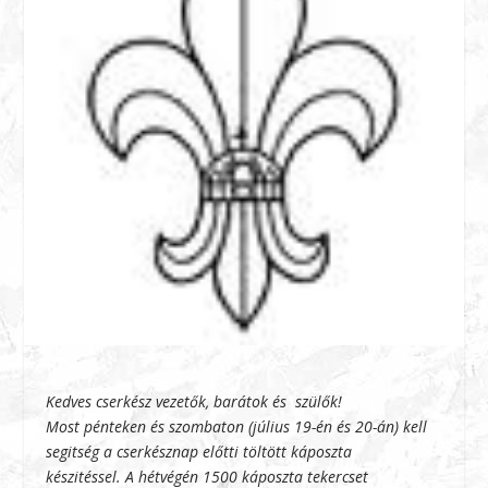
Kedves cserkész vezetők, barátok és szülők!
Most pénteken és szombaton (július 19-én és 20-án) kell
segitség a cserkésznap előtti töltött káposzta
készitéssel. A hétvégén 1500 káposzta tekercset