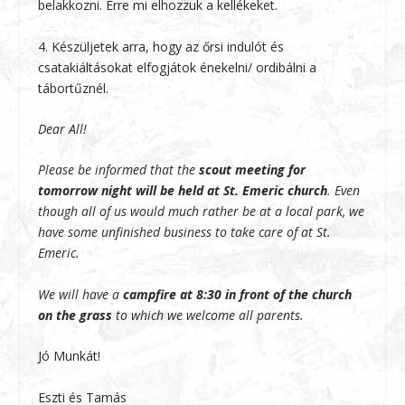
belakkozni. Erre mi elhozzuk a kellékeket.
4. Készüljetek arra, hogy az őrsi indulót és
csatakiáltásokat elfogjátok énekelni/ ordibálni a
tábortűznél.
Dear All!
Please be informed that the
scout meeting for
tomorrow night will be held at St. Emeric church
. Even
though all of us would much rather be at a local park, we
have some unfinished business to take care of at St.
Emeric.
We will have a
campfire at 8:30 in front of the church
on the grass
to which we welcome all parents.
Jó Munkát!
Eszti és Tamás