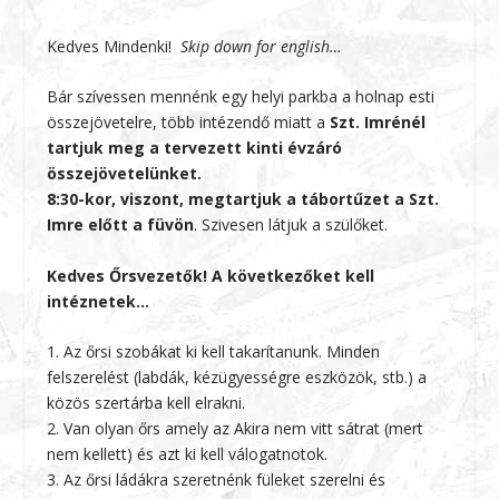
Kedves Mindenki!
Skip down for english…
Bár szívessen mennénk egy helyi parkba a holnap esti
összejövetelre, több intézendő miatt a
Szt. Imrénél
tartjuk meg a tervezett kinti évzáró
összejövetelünket.
8:30-kor, viszont, megtartjuk a tábortűzet a Szt.
Imre előtt a füvön
. Szivesen látjuk a szülőket.
Kedves Őrsvezetők! A következőket kell
intéznetek…
1. Az őrsi szobákat ki kell takarítanunk. Minden
felszerelést (labdák, kézügyességre eszközök, stb.) a
közös szertárba kell elrakni.
2. Van olyan őrs amely az Akira nem vitt sátrat (mert
nem kellett) és azt ki kell válogatnotok.
3. Az őrsi ládákra szeretnénk füleket szerelni és