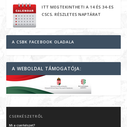
ITT MEGTEKINTHETI A 14 ÉS 34-ES
CSCS. RÉSZLETES NAPTÁRAT
A CSBK FACEBOOK OLADALA
A WEBOLDAL TÁMOGATÓJA:
CSERKÉSZETRŐL
Mi a cserkészet?