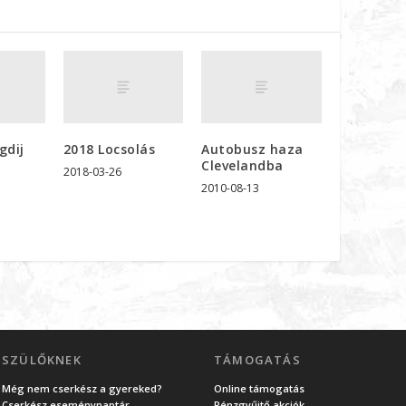
gdij
2018 Locsolás
Autobusz haza
Clevelandba
2018-03-26
2010-08-13
SZÜLŐKNEK
TÁMOGATÁS
Még nem cserkész a gyereked?
Online támogatás
Cserkész eseménynaptár
Pénzgyűjtő akciók