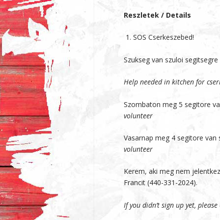
Reszletek / Details
1. SOS Cserkeszebed!
Szukseg van szuloi segitsegre
Help needed in kitchen for cse
Szombaton meg 5 segitore van
volunteer
Vasarnap meg 4 segitore van s
volunteer
Kerem, aki meg nem jelentkeze
Francit (440-331-2024).
If you didn’t sign up yet, pleas