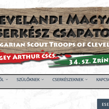
ŐL
SZÜLŐKNEK
CSERKÉSZEKNEK
KAPCS
ES