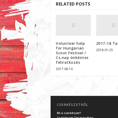
RELATED POSTS
Volunteer help
2017-18 Ta
for Hungarian
2018-01-25
Scout Festival /
Cs.nap önkéntes
feliratkozás
2017-08-10
CSERKÉSZETRŐL
Mi a cserkészet?
Cserkészet Clevelandben