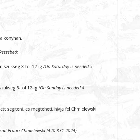
 a konyhan.
rkeszebed:
 szukseg 8-tol 12-ig /
On Saturday is needed 5
zukseg 8-tol 12-ig /
On Sunday is needed 4
tt segiteni, es megteheti, hivja fel Chmielewski
e call Franci Chmielewski (440-331-2024).