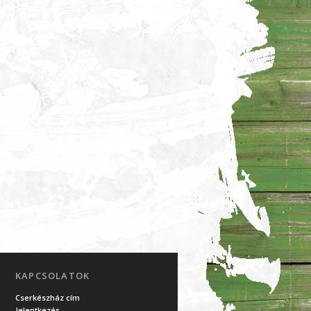
KAPCSOLATOK
Cserkészház cím
Jelentkezés