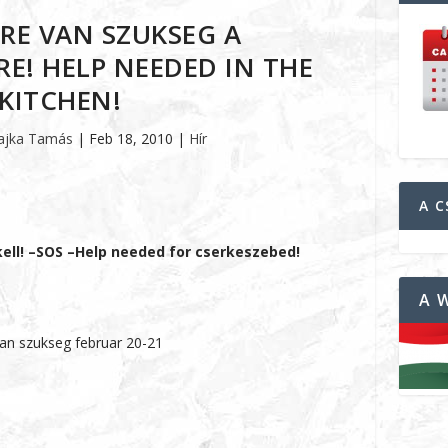
RE VAN SZUKSEG A
E! HELP NEEDED IN THE
KITCHEN!
ajka Tamás
|
Feb 18, 2010
|
Hír
A C
ell! –SOS –Help needed for cserkeszebed!
A 
van szukseg februar 20-21
9