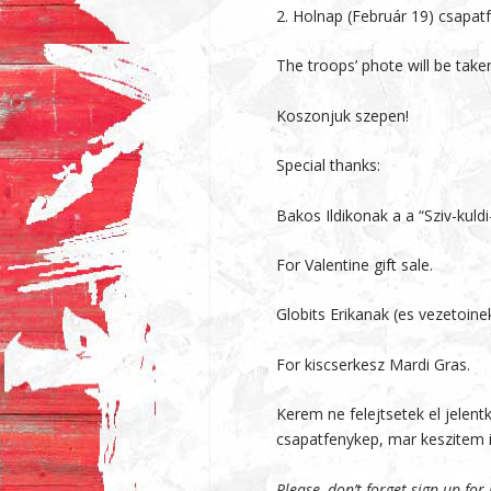
2. Holnap (Február 19) csapat
The troops’ phote will be take
Koszonjuk szepen!
Special thanks:
Bakos Ildikonak a a “Sziv-kuld
For Valentine gift sale.
Globits Erikanak (es vezetoine
For kiscserkesz Mardi Gras.
Kerem ne felejtsetek el jelent
csapatfenykep, mar keszitem i
Please, don’t forget sign up for